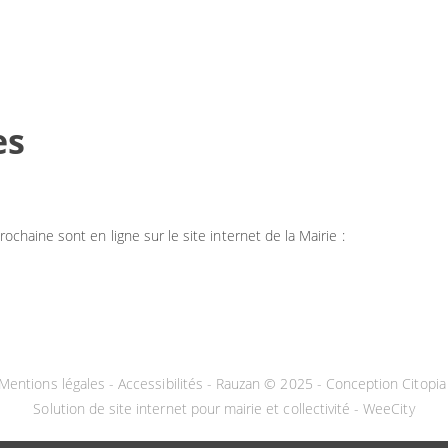
es
rochaine sont en ligne sur le site internet de la Mairie :
Mentions légales
-
Accessibilités
- Rauzan © 2025 -
Conception Citopia
Solution de site internet pour mairie et collectivité - WeeCity